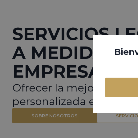
SERVICIOS L
A MEDIDA P
Bienv
EMPRESAS
Ofrecer la mejor atenci
personalizada es nuestr
SOBRE NOSOTROS
SERVICI