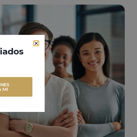
ciados
ONES
 MI