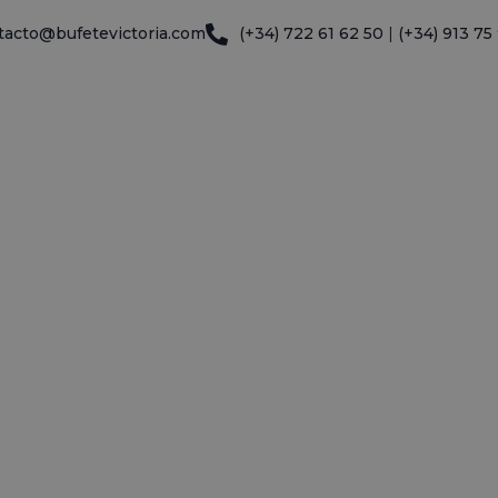
tacto@bufetevictoria.com
(+34) 722 61 62 50
|
(+34) 913 75