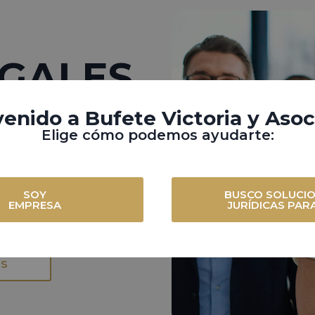
EGALES
ARA
enido a Bufete Victoria y Aso
Elige cómo podemos ayudarte:
ón
SOY
BUSCO SOLUCI
EMPRESA
JURÍDICAS PARA
a prioridad
OS