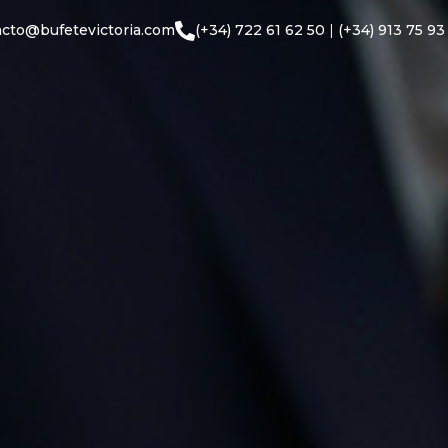
acto@bufetevictoria.com
(+34) 722 61 62 50
|
(+34) 913 75 93